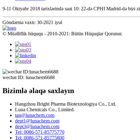
9-11 Oktyabr 2018 tarixlərində saat 10: 22-də CPHI Madrid-də bizi zi
Göndərmə vaxtı: 30-2021 iyul
© Müəlliflik hüququ - 2010-2021: Bütün Hüquqlar Qorunur.
wechat ID: lunachem6688
Bizimlə əlaqə saxlayın
Hangzhou Bright Pharma Biotexnologiya Co., Ltd.
Luna Chemicals Co., Limited.
tan@lunachem.com
dept1@lunachem.com
dept3@lunachem.com
Tel: 0086-571-85775770
Tel: 0086-571-85775800