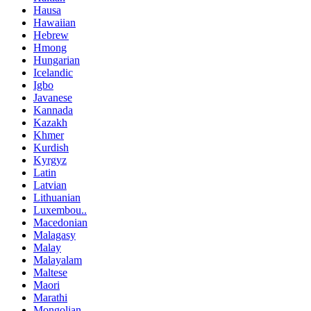
Hausa
Hawaiian
Hebrew
Hmong
Hungarian
Icelandic
Igbo
Javanese
Kannada
Kazakh
Khmer
Kurdish
Kyrgyz
Latin
Latvian
Lithuanian
Luxembou..
Macedonian
Malagasy
Malay
Malayalam
Maltese
Maori
Marathi
Mongolian