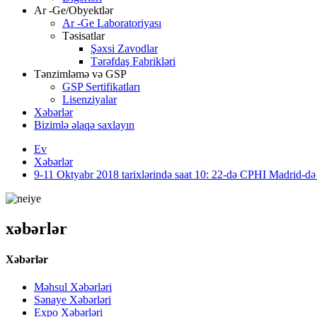
Ar -Ge/Obyektlər
Ar -Ge Laboratoriyası
Təsisatlar
Şəxsi Zavodlar
Tərəfdaş Fabrikləri
Tənzimləmə və GSP
GSP Sertifikatları
Lisenziyalar
Xəbərlər
Bizimlə əlaqə saxlayın
Ev
Xəbərlər
9-11 Oktyabr 2018 tarixlərində saat 10: 22-də CPHI Madrid-də b
xəbərlər
Xəbərlər
Məhsul Xəbərləri
Sənaye Xəbərləri
Expo Xəbərləri