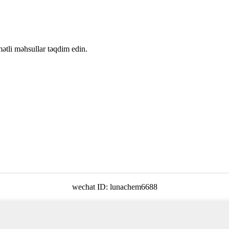
mətli məhsullar təqdim edin.
wechat ID: lunachem6688