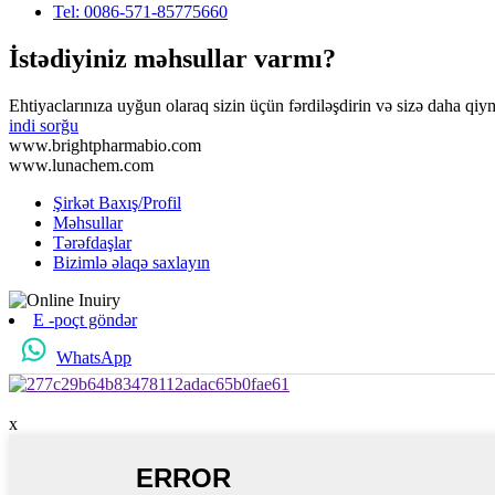
Tel: 0086-571-85775660
İstədiyiniz məhsullar varmı?
Ehtiyaclarınıza uyğun olaraq sizin üçün fərdiləşdirin və sizə daha qiy
indi sorğu
www.brightpharmabio.com
www.lunachem.com
Şirkət Baxış/Profil
Məhsullar
Tərəfdaşlar
Bizimlə əlaqə saxlayın
E -poçt göndər
WhatsApp
x