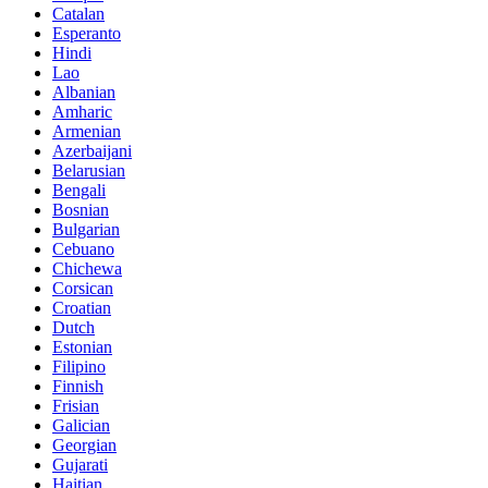
Catalan
Esperanto
Hindi
Lao
Albanian
Amharic
Armenian
Azerbaijani
Belarusian
Bengali
Bosnian
Bulgarian
Cebuano
Chichewa
Corsican
Croatian
Dutch
Estonian
Filipino
Finnish
Frisian
Galician
Georgian
Gujarati
Haitian