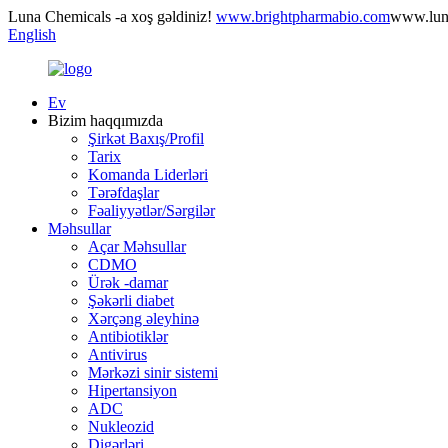
Luna Chemicals -a xoş gəldiniz!
www.brightpharmabio.com
www.lun
English
Ev
Bizim haqqımızda
Şirkət Baxış/Profil
Tarix
Komanda Liderləri
Tərəfdaşlar
Fəaliyyətlər/Sərgilər
Məhsullar
Açar Məhsullar
CDMO
Ürək -damar
Şəkərli diabet
Xərçəng əleyhinə
Antibiotiklər
Antivirus
Mərkəzi sinir sistemi
Hipertansiyon
ADC
Nukleozid
Digərləri