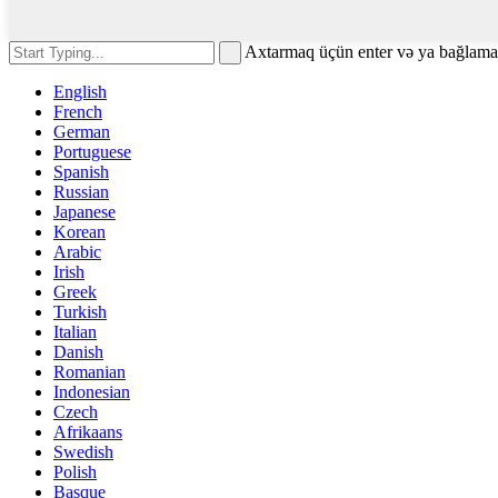
Axtarmaq üçün enter və ya bağlam
English
French
German
Portuguese
Spanish
Russian
Japanese
Korean
Arabic
Irish
Greek
Turkish
Italian
Danish
Romanian
Indonesian
Czech
Afrikaans
Swedish
Polish
Basque